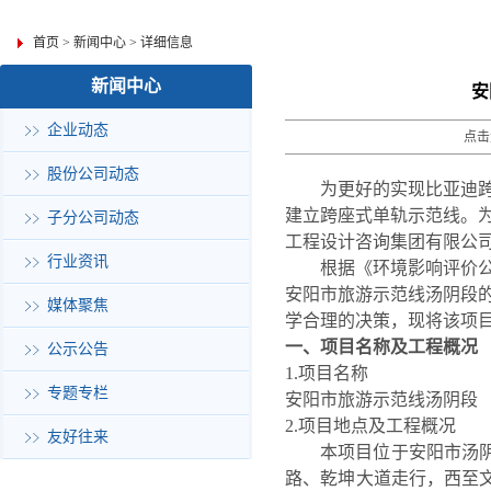
首页
>
新闻中心
>
详细信息
新闻中心
安
企业动态
点击
股份公司动态
为更好的实现比亚迪
建立跨座式单轨
示范
线。
子分公司动态
工程设计咨询集团有限公
行业资讯
根据《环境影响评价
安阳市旅游示范线汤阴段
媒体聚焦
学合理的决策，现将该项
一、项目名称及工程概况
公示公告
1.
项目名称
专题专栏
安阳市旅游示范线汤阴段
2.
项目地点及工程概况
友好往来
本项目
位于安阳市汤
路、乾坤大道走行，西至