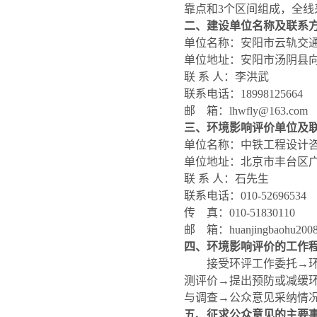
靠点和
3
个区间组成，全线
二、建设单位名称及联系
单位名称：
安阳市云轨交
单位地址：
安阳市汤阴县
联
系
人：
李洪武
联系电话：
18998125664
邮
箱：
lhwfly@163.com
三、环境影响评价单位及
单位名称：
中铁工程设计
单位地址：
北京市丰台区
联
系
人：
石先生
联系电话：
010-52696534
传
真：
010-51830110
邮
箱：
huanjingbaohu20
四、环境影响评价的工作
接受环评工作委托
→
测评价
→
提出预防或减缓
与调查
→
公众意见采纳情
五、征求公众意见的主要