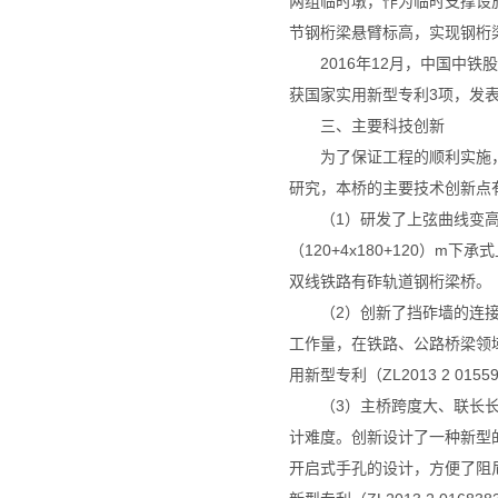
两组临时墩，作为临时支撑设
节钢桁梁悬臂标高，实现钢桁
2016年12月，中国中
获国家实用新型专利3项，发
三、主要科技创新
为了保证工程的顺利实施
研究，本桥的主要技术创新点
（1）研发了上弦曲线变
（120+4x180+120）
双线铁路有砟轨道钢桁梁桥。《多
（2）创新了挡砟墙的连
工作量，在铁路、公路桥梁领
用新型专利（ZL2013 2 01559
（3）主桥跨度大、联长
计难度。创新设计了一种新型
开启式手孔的设计，方便了阻