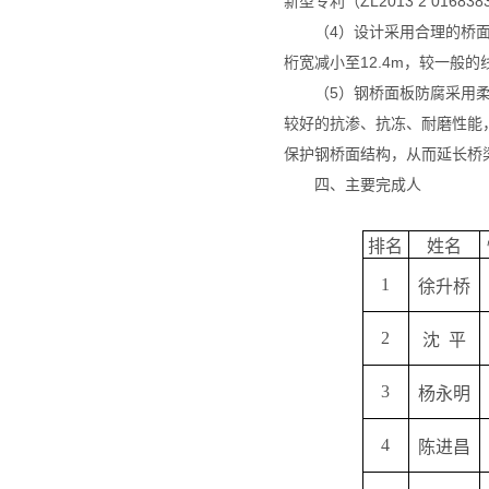
新型专利（ZL2013 2 016838
（4）设计采用合理的桥
桁宽减小至12.4m，较一般
（5）钢桥面板防腐采用
较好的抗渗、抗冻、耐磨性能
保护钢桥面结构，从而延长桥
四、主要完成人
排名
姓名
1
徐升桥
2
沈
平
3
杨永明
4
陈进昌