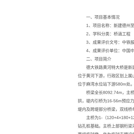
一、项目基本情况
1、项目名称：新建德州
2、学科分类：桥涵工程
3、成果评价文号：中铁股份
4、成果评价单位：中国
二、项目简介
德大铁路黄河特大桥是新
位于黄河下游，行政区划上属山东
位于麻湾水位站下游580m处
桥梁全长8092.74m，主
拱，堤内引桥为16-56m预
堤内及跨堤部分桥梁，双线桥
主桥为1-（120+4×1
钻孔桩基础。主桥上部钢桁梁