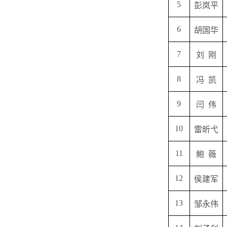
5
彭岚平
6
胡国华
7
刘
刚
8
冯
凯
9
闫
伟
10
雷昕弋
11
鲍
薇
12
侯建军
13
邹永伟