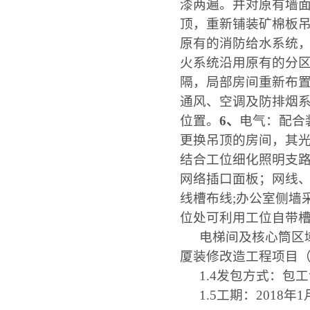
漆两遍。并对原有墙
顶，重新铺装矿棉板
原有的消防给水系统
火系统沿用原有的分
隔，局部房间重新布
通风、空调及防排烟
位置。
6
、
电气：配合
更换吊顶的房间，其
结合工位细化照明支
网络插口面板；网线
线槽布线
;
办公室侧墙
位处可利用工
电梯间及核心筒区
厦装修改造工程项目
1.4
发包方式：包工
1.5
工期：
2018
年
1