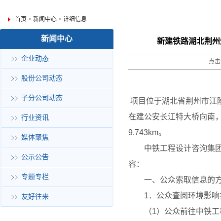
首页
>
新闻中心
>
详细信息
新闻中心
新建铁路湖北荆州
企业动态
点击
股份公司动态
子分公司动态
项目位于湖北省荆州市江
在建公安长江特大桥向南
行业资讯
9.743km
。
媒体聚焦
中铁工程设计咨询集
公示公告
容：
专题专栏
一、公众索取信息的
1
．公众查阅环境影响
友好往来
（
1
）公众前往中铁工