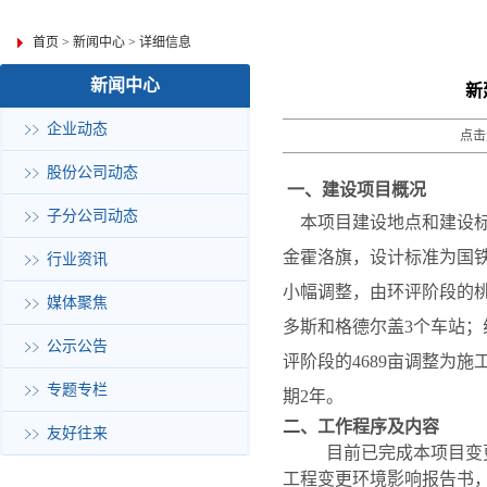
首页
>
新闻中心
>
详细信息
新闻中心
新
企业动态
点击
股份公司动态
一、建设项目概况
子分公司动态
本项目建设地点和建设标
金霍洛旗，设计标准为国
行业资讯
小幅调整，由环评阶段的
媒体聚焦
多斯和格德尔盖
3
个车站；
公示公告
评阶段的
4689
亩调整为施
专题专栏
期
2
年。
二、工作程序及内容
友好往来
目前
已完成本项目变
工程变更环境影响报告书