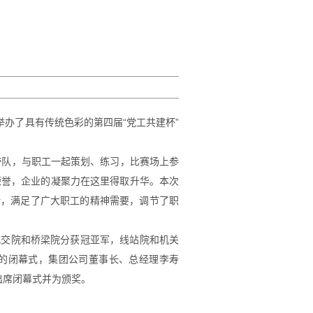
举办了具有传统色彩的第四届“党工共建杯”
带队，与职工一起策划、练习，比赛场上参
荣誉，企业的凝聚力在这里得取升华。本次
余，满足了广大职工的精神需要，调节了职
城交院和桥梁院分获冠亚军，线站院和机关
短的闭幕式，集团公司董事长、总经理李寿
出席闭幕式并为颁奖。