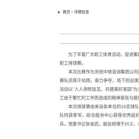
首页
>
详细信息
为了丰富广大职工体育活动，促进集团
职工排球赛。
本次比赛作为庆祝中铁咨询集团公司
赛队员挥汗如雨，奋力争夺，场下则出谋
活动以“人人添砖加瓦、共建美好家园”
工由于繁忙的工作而造成的精神紧张与疲
本次排球赛由来自各单位的16支球
队同获季军，综合服务中心获得优秀组织
兵，党委书记张金武，副总经理于兴义、