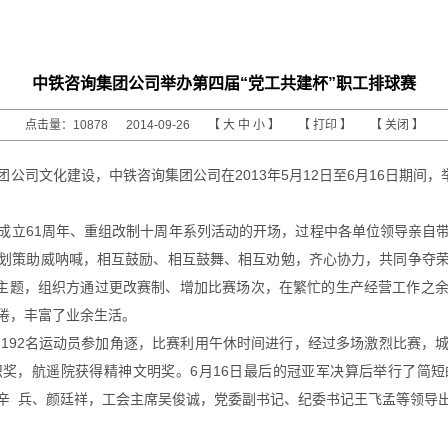
中铁咨询集团公司举办第四届“党工共建杯”职工排球赛
点击量：10878 2014-09-26 【
大
中
小
】 【
打印
】 【
关闭
】
公司文化建设，中铁咨询集团公司在2013年5月12日至6月16日期间，
成立61周年、重组改制十周年系列活动的开场，过程中各单位领导亲自
划策助威呐喊，相互鼓励、相互鼓舞、相互劝勉，齐心协力，共同争夺
为主题，组织方通过更改赛制、增加比赛场次，在繁忙的生产经营工作之
倦，丰富了业余生活。
队192名运动员参加角逐，比赛利用午休时间进行，经过多场激烈比赛，
奖，航遥院获得精神文明奖。6月16日最后的冠亚军决算后举行了简
辛 兵、颜廷祥，工会主席吴俊诚，党委副书记、纪委书记王飞孟等领导