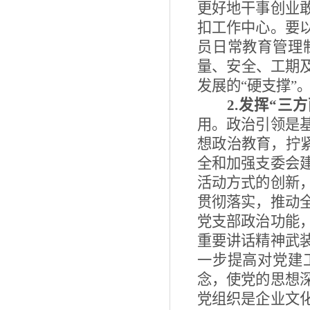
更好地干事创业
扣工作中心。要
员日常教育管理
量、安全、工期
发展的
“
硬支撑
”
2.
发挥
“
三方
用。政治引领是
想政治教育，拧
全和加强支委会
活动方式的创新
贯彻落实，推动
党支部政治功能
重要讲话精神武
一步提高对党建
念，使党的思想
党组织是企业文