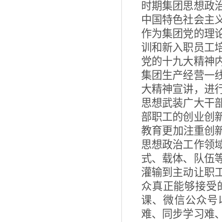
时期集团思想政
中国特色社会主
作为集团党的理
训和新入职员工
党的十九大精神
集团生产经营一
大精神宣讲，进
思想武装广大干
部职工的创业创
教育更加注重创
思想政治工作领
式、载体、队伍
灌输到主动让职
众真正能够接受
课、微信公众号
难、同步学习难