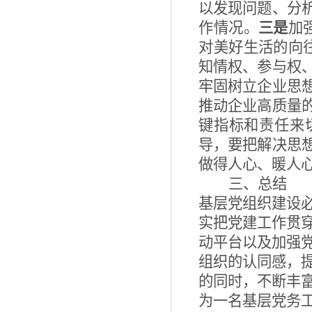
以发现问题、分
作情况。
三是
加
对美好生活的向
知情权、参与权
牢固树立企业思
推动企业高质量
键指标和责任来
导，要把解决思
做得人心、暖人
三、总结
基层党组织建设
实把党建工作贯
动平台以及加强
组织的认同感，
的同时，不断丰
为一名基层党务