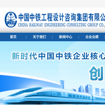
首页
关于我们
新闻中心
企业业绩