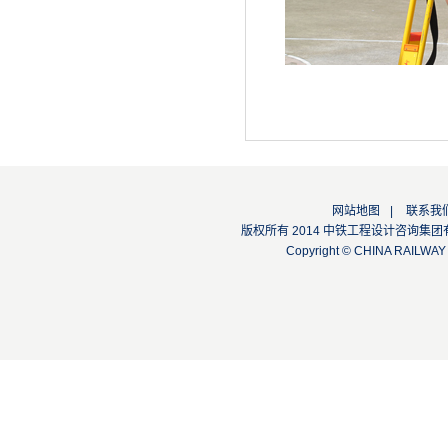
网站地图
|
联系我
版权所有 2014 中铁工程设计咨询集团有限公司
Copyright © CHINA RAILW