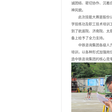
诚团结、密切协作、沉着
神风貌。
此次技能大赛是股份
学技练功及职工技术培训
到了航遥院、济南院、太
备上给予了全力支持。
中铁咨询集团各级人
培训，以各种形式加强岗
造中铁咨询集团的核心竞