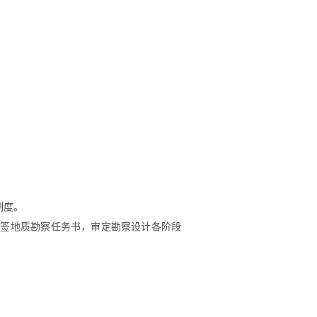
制度。
审签地质勘察任务书，审定勘察设计各阶段