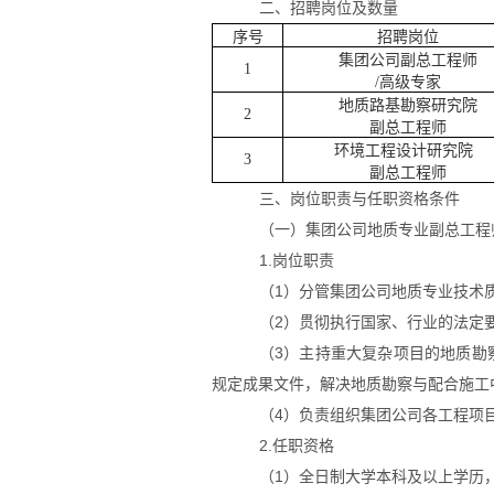
二、招聘岗位及数量
序号
招聘岗位
集
团公司副总工程师
1
/
高级专家
地质路基勘察研究院
2
副总工程师
环境工程设计研究院
3
副总工程师
三、岗位职责与任职资格条件
（一）集团公司地质专业副总工程
1.岗位职责
（
1
）分管集团公司地质专业技术
（
2
）贯彻执行国家、行业的法定
（
3
）主持重大复杂项目的地质勘
规定成果文件，解决地质勘察与配合施工
（
4
）负责组织集团公司各工程项
2.任职资格
（
1
）全日制大学本科及以上学历