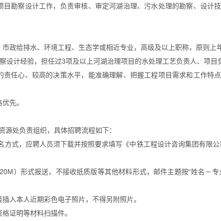
项目勘察设计工作，负责审核、审定河湖治理、污水处理的勘察、设计
，市政给排水、环境工程、生态学或相近专业，高级及以上职称，原则上
察设计经验，担任过
3
项及以上河湖治理项目的水处理工艺负责人、项目
的责任心、较高的决策水平，能准确理解、把握工程项目需求和工作特
格优先。
资源处负责组织，具体招聘流程如下：
报名方式，应聘人员须下载并按照要求填写《中铁工程设计咨询集团有限
20M
）形式报送，不接收纸质版等其他材料形式，邮件主题按“姓名－专
接插入本人近期彩色电子照片，不得另附照片。
资格证明等材料扫描件。