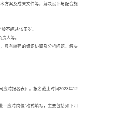
技术方案及成果文件等，解决设计与配合施
年龄不超过
45
周岁。
负责人等。
点，具有较强的组织协调及分析问题、解决
公司应聘报名表》。报名截止时间
2023
年
12
业－应聘岗位”格式填写，主要包括如下四