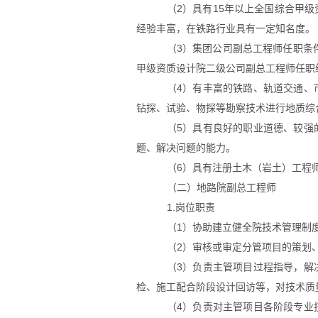
（
2
）具有
15
年以上全国综合甲级
经验丰富，在铁路行业具有一定知名度。
（
3
）集团公司副总工程师任职条
甲级资质设计院二级公司副总工程师任职
（
4
）有丰富的铁路、轨道交通、
钻探、试验、物探等勘察技术进行地质综
（
5
）具有良好的职业道德、较强
题、解决问题的能力。
（
6
）具有注册土木（岩土）工程
（二）地路院副总工程师
1.岗位职责
（
1
）协助建立健全院技术管理制
（
2
）审核或审定分管项目的策划
（
3
）负责主管项目过程指导，解
检、施工配合阶段设计回访等，对技术质
（
4
）负责对主管项目各阶段专业