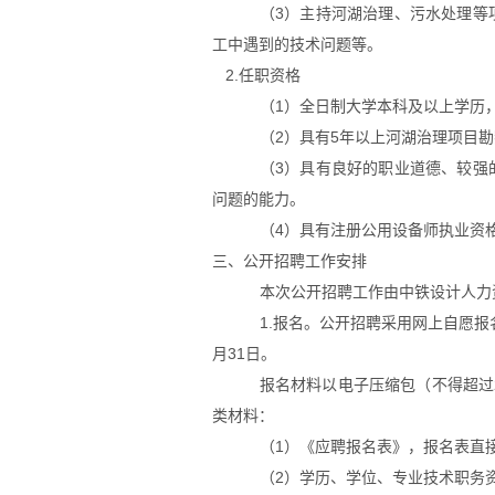
（
3
）主持河湖治理、污水处理等
工中遇到的技术问题等。
2.任职资格
（
1
）全日制大学本科及以上学历
（
2
）具有
5
年以上河湖治理项目勘
（
3
）具有良好的职业道德、较强
问题的能力。
（
4
）具有注册公用设备师执业资
三、公开招聘工作安排
本次公开招聘工作由中铁设计人力
1.报名。公开招聘采用网上自愿
月
31
日。
报名材料以电子压缩包（不得超过
类材料：
（
1
）《应聘报名表》，报名表直
（
2
）学历、学位、专业技术职务