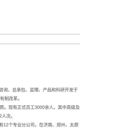
咨询、总承包、监理、产品和科研开发于
有制改革。
质。现有正式员工
3000
余人，其中高级及
2
人次。
有
12
个专业分公司，在济南、郑州、太原