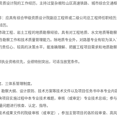
资质设计院的工作经历，主持过复杂艰险山区高速铁路、城市综合交通
件：应具有综合甲级资质设计院副总工程师或二级公司总工程师任职经历
经历。
市政工程、岩土工程的地质勘察经验，具有对工程地质、水文地质等勘
合勘察工作和技术质量管理能力。除地质专业外，对路基专业有较为深入
的责任心、较高的决策水平，能准确理解、把握工程项目需求和地质勘
师执业资格优先，业绩特别突出，可适当放宽条件。
度、三体系管理制度。
、勘察大纲、设计原则、技术方案等技术文件以及项目任务书中本专业内
决项目实施过程中本专业技术难题，审核（或审定）专业技术总结；参
量问题进行核查、认定、指导。
技术成果文件的院级审核（或审定），参加主管项目的各阶段审查、高