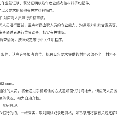
工作业绩证明、获奖证明以及年度业绩考核材料等扫描件。
件以及要求的其他有关材料扫描件。
条件对应聘人员进行资格审核。
应聘人员进行面试，重点考察应聘人员的专业能力、沟通能力和综合素质等
格审查通过者进行背景调查，核实有关情况。
景调查情况，按照规定履行相关任职程序。
及条件，认真选择报考岗位。招聘公告要求提供的材料必须齐全，材料不
163.com
。
查通过的人员，将会通过手机短信的方式通知面试时间地点。请应聘人员
通等状况，视为自动弃权。
、食宿自理。
虚作假行为的，一经查实，取消面试或录用资格，如已录用将按有关规定解