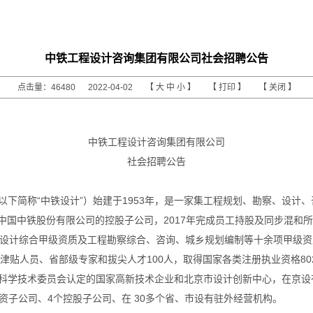
中铁工程设计咨询集团有限公司社会招聘公告
点击量：46480 2022-04-02 【
大
中
小
】 【
打印
】 【
关闭
】
中铁工程设计咨询集团有限公司
社会招聘公告
以下简称“中铁设计”）始建于
1953
年，是一家集工程规划、勘察、设计、
中国中铁股份有限公司的控股子公司，
2017
年完成员工持股及同步混和所
设计综合甲级资质及工程勘察综合、咨询、城乡规划编制等十余项甲级资
津贴人员、省部级专家和拔尖人才
100
人，取得国家各类注册执业资格
80
科学技术委员会认定的国家高新技术企业和北京市设计创新中心，在京设
资子公司、
4
个控股子公司、在
30
多个省、市设有驻外经营机构。