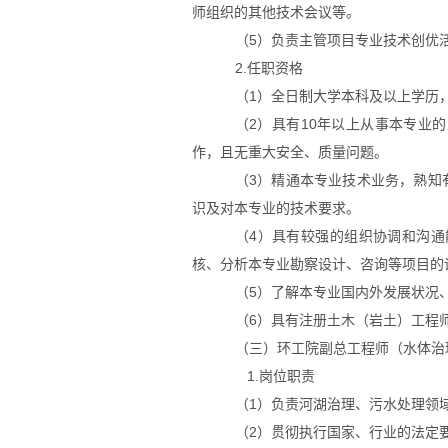
师组织的其他技术会议等。
（
5
）负责主管项目专业技术创优
2.任职资格
（
1
）全日制大学本科及以上学历
（
2
）具有
10
年以上从事本专业的
作，且无重大安全、质量问题。
（
3
）精通本专业技术业务，熟知
识及对本专业的技术要求。
（
4
）具有较强的组织协调和沟通
核、分析本专业勘察设计、咨询等项目的
（
5
）了解本专业国内外发展状况
（
6
）具有注册土木（岩土）工程
（三）环工院副总工程师（水体治
1.岗位职责
（
1
）负责河湖治理、污水处理领
（
2
）贯彻执行国家、行业的法定