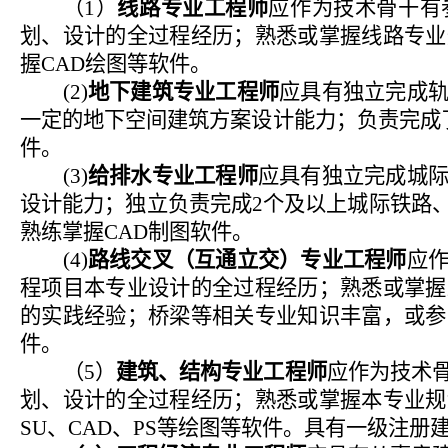
（
1
）
线路专业工程师
应作为技术骨干有
划、设计的全过程经历；熟悉或掌握线路专业
握
CAD
绘图等软件。
(2)
地下建筑专业工程师
应具有独立完成
一定的地下空间建筑方案设计能力；负责完成
件。
(3)
给排水专业工程师
应具有独立完成城
设计能力；独立负责完成
2
个及以上城际铁路
熟练掌握
CAD
制图软件。
(4)
路线交叉（互通立交）专业工程师
应
程项目本专业设计的全过程经历；熟悉或掌握
的实践经验；桥梁等相关专业知识丰富，或参
件。
（
5
）
建筑、结构专业工程师
应作为技术
划、设计的全过程经历；熟悉或掌握本专业规
SU
、
CAD
、
PS
等绘图等软件。具有一级注册