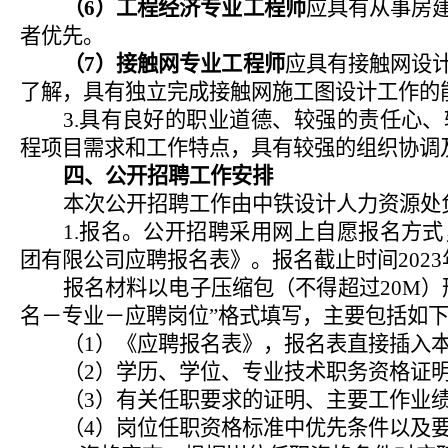
（
6
）工程经济专业工程师
应具有从事房
者优先。
（
7
）接触网专业工程师
应具有接触网设
了解，具有独立完成接触网施工图设计工作的
3.
具有良好的职业道德、较强的责任心、
程项目需求和工作特点，具有较强的组织协调
四、公开招聘工作安排
本次公开招聘工作由中铁设计人力资源处
1.
报名。公开招聘采用网上自愿报名方式
团有限公司应聘报名表》。报名截止时间
2023
报名材料以电子压缩包（不得超过
20M
）
名－专业－应聘岗位”格式填写，主要包括如
（
1
）《应聘报名表》，报名表直接插入
（
2
）学历、学位、专业技术职务资格证
（
3
）有关任职要求的证明、主要工作业
（
4
）岗位任职资格标准中优先条件以及