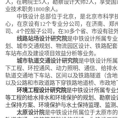
人，在聘院士
5
人，勘察设计大师
2
人，享受国
业技术职务
1800
余人。
中铁设计总部位于北京，是北京市科学
心，在京设有
12
个专业分公司，在济南、郑
司、
4
个控股子公司，在
30
多个省、市设有驻
线路站场设计研究院
是中铁设计所属专业
划、城市交通规划、物流园区设计、铁路配套
车站布点及建设项目效益分析等业务。
城市轨道交通设计研究院
是中铁设计所属
下工程、环控通风、动力照明、通信、给排水
轨道交通地下车站、区间以及铁路隧道（含地
以及公路和市政道路下穿铁路地道桥、市政地
环境工程设计研究院
是中铁设计所属专业
等工程的给水排水和环境保护的规划、勘察设
土保持方案、环境保护与水土保持监理、监测
太原设计院
是中铁设计所属位于太原市的