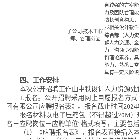
有较强的方案能
力及团队管理能
擅长创意构思，
握相关设计软件
子公司
/
技术工程
综合部（人力资
师、管理岗位
解人力资源、金
力、沟通协调能
和理论素养，具
能力，熟悉日常
具有一定风险识
四、工作安排
本次公开招聘工作由中铁设计人力资源处
1.
报名。公开招聘采用网上自愿报名方式
团有限公司应聘报名表》。报名截止时间
2024
报名材料以电子压缩包（不得超过
20M
）
名－应聘岗位－应聘单位”格式填写，主要包
（
1
）《应聘报名表》，报名表直接插入