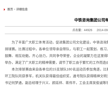
首页
>
详细信息
中铁咨询集团公司举
点击量：44926 2014-0
为了丰富广大职工体育活动，促进集团公司文化建设，中铁咨询集团
排球赛。比赛过程中，各单位领导亲自带队，与职工一起策划、练习
鼓舞、相互劝勉，齐心协力，共同争夺荣誉，企业的凝聚力在这里得
举办，满足了广大职工的精神需要，调节了职工由于繁忙的工作而造
本次排球赛由来自各单位的15支球队180名运动员参加角逐，
环工院队同获季军，机关队获得最佳组织奖，通号院队获得精神文明
书记何梦通，副总经理于兴义、颜廷祥、蒋伟平，工会主席吴俊诚等