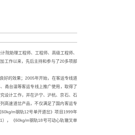
业设计院助理工程师、工程师、高级工程师、
加工作以来，先后主持和参与了20多项部
良好的效果；2005年开始，在客运专线道
厦、甬台温等客运专线上推广使用，取得了
的研究设计工作，并在沪宁、沪杭、京石、石
的系列高速道岔产品，不仅满足了国内客运专
g/m钢轨12号单开道岔》项目1999年
），《60kg/m钢轨18号可动心轨辙叉单