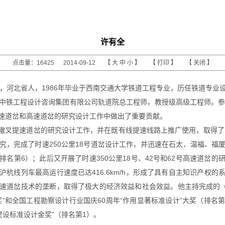
许有全
点击量：16425 2014-09-12 【
大
中
小
】 【
打印
】 【
关闭
】
族，河北省人，1986年毕业于西南交通大学铁道工程专业，历任铁道专
中铁工程设计咨询集团有限公司轨道院总工程师，教授级高级工程师。参
速道岔和高速道岔的研究设计工作中做出了重要贡献。
动心轨辙叉提速道岔的研究设计工作，并在既有线提速线路上推广使用，取得了
究，完成了时速250公里18号道岔设计工作，并迅速在石太、温福、福
名第6）；此后又开展了时速350公里18号、42号和62号高速道岔
杭线列车最高运行速度已达416.6km/h，形成了具有自主知识产权
道岔技术的垄断，取得了极大的经济效益和社会效益。他主持完成的《60k
和全国工程勘察设计行业国庆60周年“作用显著标准设计”大奖（排名第1
建设标准设计金奖”（排名第1）。