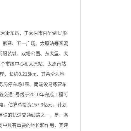
街东站，于太原市内呈倒“L”形
、柳巷、五一广场、太原站等客流
街服装城、双塔公园、东太堡、太
两个市级中心和太原站、太原南站
座，长约0.215km，其余全为地
务局停车场1座、南端设马练营车
交通1号线于2010年完成工程可
电，估算总投资157.9亿元，计划
动建设的轨道交通线路之一，是一条
网中具有重要的地位和作用，其建