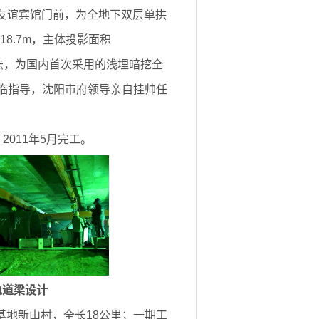
友谊宾馆门前，为全地下双层单拱
18.7m，主体投影面积
工方法，为国内首次采用的浅埋暗挖全
临指导，沈阳市府领导亲自挂帅任
2011年5月完工。
轨道梁设计
地新山村，全长18公里；一期工