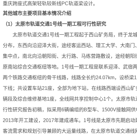
重庆跨座式高架轻轨较新线PC轨道梁设计。
其他城市主要项目基本情况介绍
（1）太原市轨道交通1号线一期工程可行性研究
太原市轨道交通1号线一期工程起于西山矿务局，终于龙城大
分布，东西向沿迎泽大街，途经客运西站、理工大学、大南门
集中点，南北向沿朝阳街、太行路、马练营路敷设，途经朝阳
原南站综合交通枢纽等地。1号线一期工程是联系迎泽、武宿
两个铁路交通枢纽的骨干线路，线路全长约24.07km，设桥梁1
下线；共设置车站21座，全部为地下站，在线路西端设西山矿
辆段及综合维修基地1座，全线网共享控制中心1个。太原市轨道
行性研究报告初稿，拟采用6辆编组的B型车、1500V接触网供
2013年开工建设，2017年建成通车。1号线是太原市先期启
客流需求和规划引导兼顾的大运量线路，在太原市轨道交通线