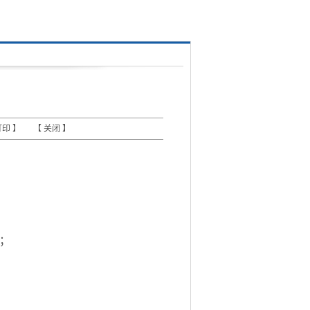
打印
】 【
关闭
】
；