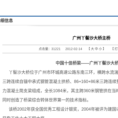
详细信息
广州丫髻沙大桥主桥
点击量：31221 2012-02-14 【
大
中
小
】 【
中国十佳桥梁——广州丫髻沙大
丫髻沙大桥位于广州市环城高速公路东南三环，横跨水流湍急的珠
三跨连续自锚中承式钢管混凝土拱桥、86+160+86米三跨连
力混凝土简支梁组成，全长1084米，其主跨360米钢管拱在
同时创造了桥梁综合转体世界第一的技术指标。
该桥2002年获全国优秀工程设计银奖，2004年被评为建国以