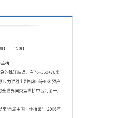
打印
】 【
关闭
】
桥主桥
江航道，有76+360+76米
续预应力混凝土刚构和6跨40米预应
当时全世界同类型拱桥中名列第一，
来“首届中国十佳桥梁”，2006年