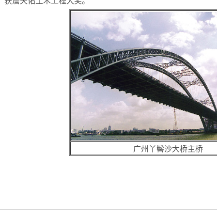
获詹天佑土木工程大奖。
广州丫髻沙大桥主桥