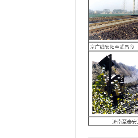
京广线安阳至武昌段
济南至泰安