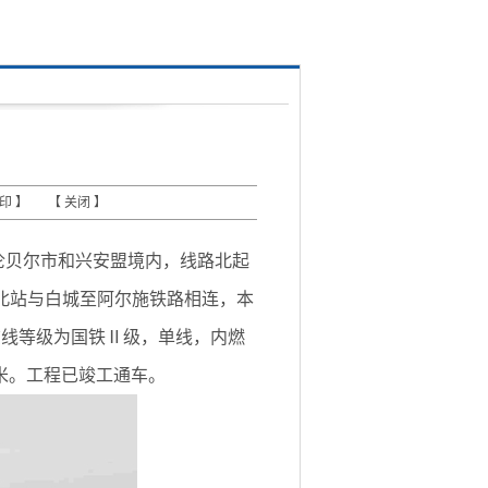
打印
】 【
关闭
】
贝尔市和兴安盟境内，线路北起
北站与白城至阿尔施铁路相连，本
该线等级为国铁Ⅱ级，单线，内燃
0米。工程已竣工通车。