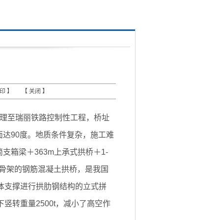
打印
】 【
关闭
】
大理至瑞丽铁路控制性工程，桥址
面达90度。地质条件复杂，施工难
简支箱梁＋363m上承式拱桥＋1-
性钢骨架的钢筋混凝土拱桥，是我国
体支撑进行拱肋钢结构的立式拼
转重量2500t，减小了高空作