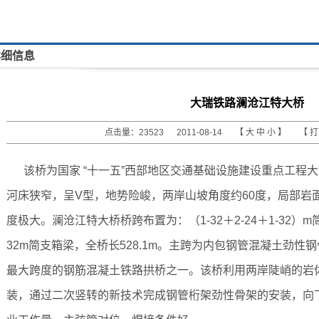
详细信息
大瑞铁路澜沧江特大桥
点击量：23523 2011-08-14 【
大
中
小
】 【
该桥为国家 “十一五”西部地区交通基础设施建设重点工程
河床狭窄，呈V型，地势险峻，两岸山坡角度约60度，局部岩
度极大。澜沧江特大桥桥跨布置为：（1-32＋2-24＋1-32）m
32m简支箱梁，全桥长528.1m。主跨为内包钢管混凝土劲
最大跨度的钢筋混凝土铁路拱桥之一。该桥利用两岸陡峭的岩
装，通过二次竖转的新技术完成钢管桁架劲性骨架的安装，向下竖