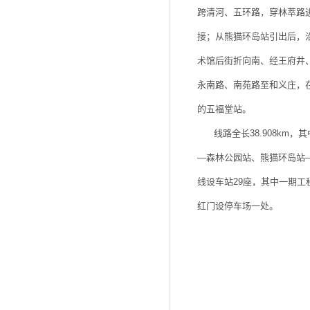
跨清河、五环路，穿林萃路
接；从熊猫环岛站引出后，
术馆后街折向南、经王府井
永南路、南苑路至和义庄，
的五福堂站。
线路全长38.908km，
—森林公园站、熊猫环岛站—美
线设车站29座，其中一期工
红门设停车场一处。