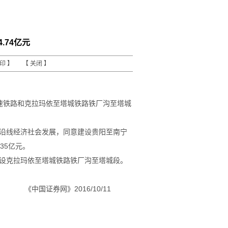
.74亿元
打印
】 【
关闭
】
高速铁路和克拉玛依至塔城铁路铁厂沟至塔城
沿线经济社会发展，同意建设贵阳至南宁
35亿元。
设克拉玛依至塔城铁路铁厂沟至塔城段。
。
/10/11