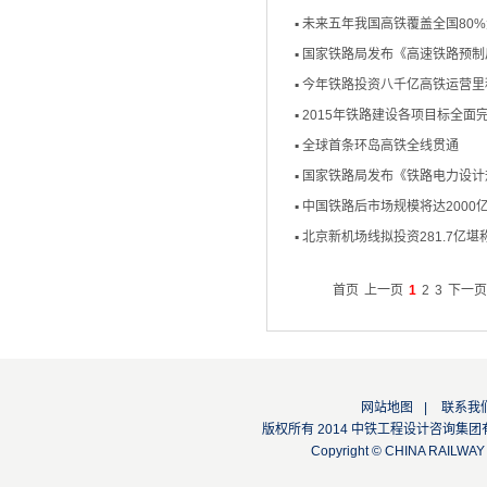
▪
未来五年我国高铁覆盖全国80
▪
国家铁路局发布《高速铁路预制
▪
今年铁路投资八千亿高铁运营里
▪
2015年铁路建设各项目标全面
▪
全球首条环岛高铁全线贯通
▪
国家铁路局发布《铁路电力设计
▪
中国铁路后市场规模将达2000
▪
北京新机场线拟投资281.7亿
首页
上一页
1
2
3
下一页
网站地图
|
联系我
版权所有 2014 中铁工程设计咨询集团有限公司
Copyright © CHINA RAILW