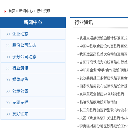
首页
>
新闻中心
>
行业资讯
新闻中心
行业资讯
企业动态
▪
轨道交通接驳设施设计标准正式
股份公司动态
▪
中国中铁联合建设匈塞铁路百亿
▪
我国运营高铁首次启动轨道精调
子分公司动态
▪
吉图珲高铁成为沿线百姓出行首
行业资讯
▪
中印尼企业“牵手”合作建设印
▪
发改委再批三条新建铁路项目合
媒体聚焦
▪
国家铁路局发布城际铁路设计规
公示公告
▪
京津冀规划新建24条城际铁路
专题专栏
▪
临哈铁路额哈段开始铺轨
▪
长三角铁路加速转型驶向物流市
友好往来
▪
央视《焦点访谈》关注铁路“私人
▪
李克强对部分地区铁路建设工作