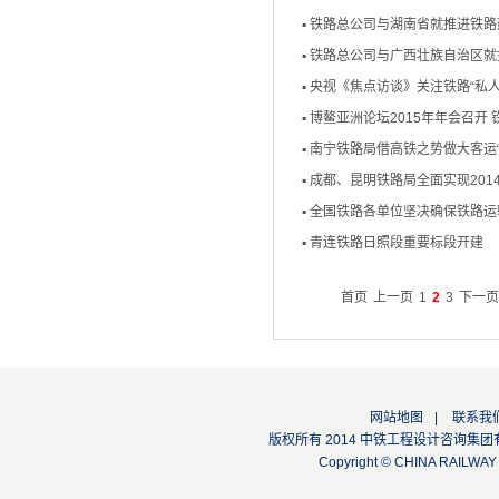
▪
铁路总公司与湖南省就推进铁路
▪
铁路总公司与广西壮族自治区就
▪
央视《焦点访谈》关注铁路“私人
▪
博鳌亚洲论坛2015年年会召开
▪
南宁铁路局借高铁之势做大客运“
▪
成都、昆明铁路局全面实现201
▪
全国铁路各单位坚决确保铁路运
▪
青连铁路日照段重要标段开建
首页
上一页
1
2
3
下一页
网站地图
|
联系我
版权所有 2014 中铁工程设计咨询集团有限公司
Copyright © CHINA RAILW