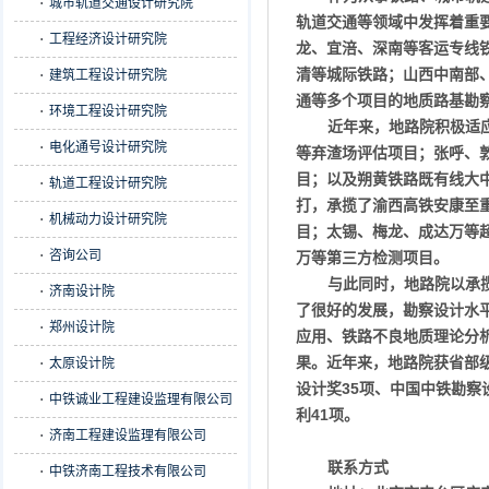
城市轨道交通设计研究院
轨道交通等领域中发挥着重
工程经济设计研究院
龙、宜涪、深南等客运专线
清等城际铁路；山西中南部
建筑工程设计研究院
通等多个项目的地质路基勘
环境工程设计研究院
近年来，地路院积极适
电化通号设计研究院
等弃渣场评估项目；张呼、
目；以及朔黄铁路既有线大
轨道工程设计研究院
打，承揽了渝西高铁安康至
机械动力设计研究院
目；太锡、梅龙、成达万等
咨询公司
万等第三方检测项目。
与此同时，地路院以承
济南设计院
了很好的发展，勘察设计水
郑州设计院
应用、铁路不良地质理论分
果。近年来，地路院获省部
太原设计院
设计奖
35
项、中国中铁勘察
中铁诚业工程建设监理有限公司
利
41
项。
济南工程建设监理有限公司
联系方式
中铁济南工程技术有限公司