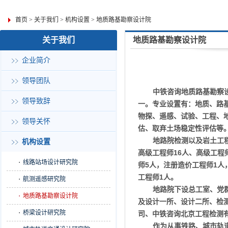
首页
>
关于我们
>
机构设置
>
地质路基勘察设计院
关于我们
地质路基勘察设计院
企业简介
领导团队
中铁咨询地质路基勘察
领导致辞
一。专业设置有：地质、路
物探、遥感、试验、工程、
领导关怀
估、取弃土场稳定性评估等
地路院检测以及岩土工
机构设置
高级工程师
16
人、高级工程
线路站场设计研究院
师
5
人，注册造价工程师
1
人
工程师
1
人。
航测遥感研究院
地路院下设总工室、党
地质路基勘察设计院
及设计一所、设计二所、检
桥梁设计研究院
司、中铁咨询北京工程检测
作为从事铁路、城市轨