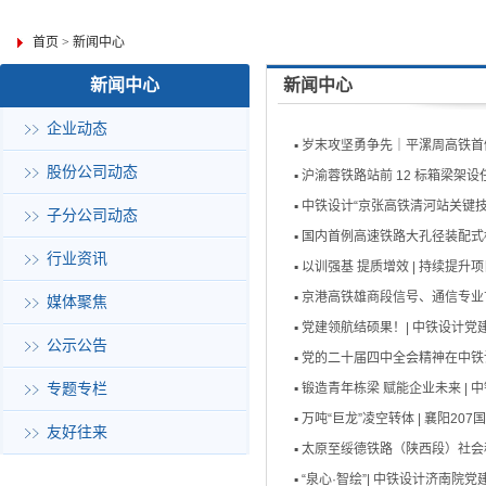
首页
>
新闻中心
新闻中心
新闻中心
企业动态
▪
岁末攻坚勇争先｜平漯周高铁首
股份公司动态
▪
沪渝蓉铁路站前 12 标箱梁架
▪
中铁设计“京张高铁清河站关键
子分公司动态
▪
国内首例高速铁路大孔径装配式
行业资讯
▪
以训强基 提质增效 | 持续提
▪
京港高铁雄商段信号、通信专业
媒体聚焦
▪
党建领航结硕果！| 中铁设计
公示公告
▪
党的二十届四中全会精神在中铁设
专题专栏
▪
锻造青年栋梁 赋能企业未来 | 中
▪
万吨“巨龙”凌空转体 | 襄阳2
友好往来
▪
太原至绥德铁路（陕西段）社会
▪
“泉心·智绘”| 中铁设计济南院