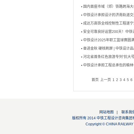
▪
国内首座市域（郊）铁路跨海大
▪
中铁设计承担设计的济南轨道交
▪
成达万高铁全线控制性工程遂宁
▪
安全可靠良好运营200天！中
▪
中铁设计2025年职工篮球赛圆
▪
奋进金秋 硬核刷屏 | 中铁设计
▪
河北省首条红色旅游专列“抗大号
▪
中铁设计承担工程总承包的榆林
首页
上一页
1
2
3
4
5
6
网站地图
|
联系我
版权所有 2014 中铁工程设计咨询集团有限公司
Copyright © CHINA RAILW