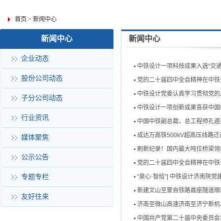
首页
>
新闻中心
新闻中心
新闻中心
企业动态
▪
中铁设计一项科技成果入选“交
股份公司动态
▪
党的二十届四中全会精神在中铁设
▪
中铁设计党委认真学习贯彻党的
子分公司动态
▪
中铁设计一项创新成果喜获中国
行业资讯
▪
中国中铁副总裁、总工程师孔遁
▪
成达万高铁500kV超高压线路
媒体聚焦
▪
刷新纪录！国内最大吨位桥梁领
公示公告
▪
党的二十届四中全会精神在中铁设
专题专栏
▪
“泉心·智绘”| 中铁设计济南院
▪
新建文山至蒙自铁路首座隧道顺
友好往来
▪
济南至微山高速济南至济宁新机
▪
中国共产党第二十届中央委员会